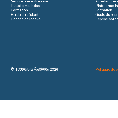
Vendre une entreprise
Acheter une 
Plateforme Index
Plateforme I
Formation
Formation
Guide du cédant
Guide du rep
Reprise collective
Reprise colle
Repreneuriat Québec
© Tous droits réservés 2026
Politique de c