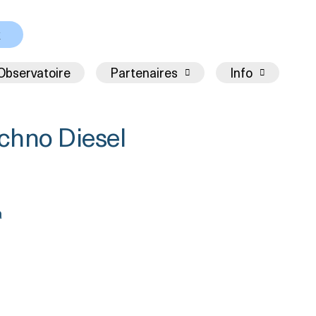
x
Observatoire
Partenaires
Info
echno Diesel
à