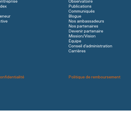
entreprise
Observatoire
ndex
Publications
Communiqués
reneur
Blogue
ctive
Nos ambassadeurs
Nos partenaires
Devenir partenaire
Mission/Vision
Équipe
Conseil d’administration
Carrières
onfidentialité
Politique de remboursement
Contactez-nous