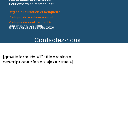
Événements et formations
Pour experts en repreneuriat
Règles d’utilisation et nétiquette
Politique de remboursement
Politique de confidentialité
Repreneuriat Québec
© Tous droits réservés 2026
Contactez-nous
[gravityform id= »1″ title= »false »
description= »false » ajax= »true »]