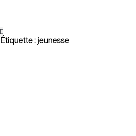
Étiquette :
jeunesse
Connexion à l’Index